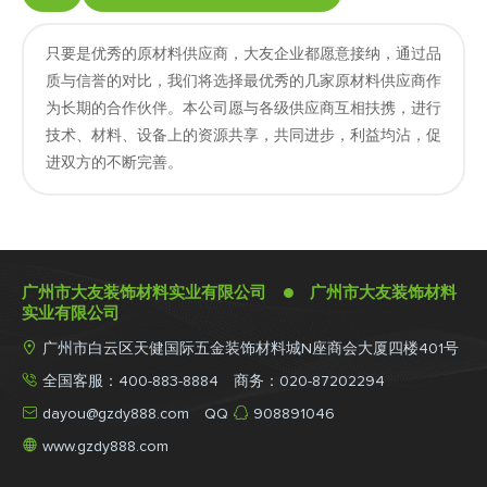
只要是优秀的原材料供应商，大友企业都愿意接纳，通过品
质与信誉的对比，我们将选择最优秀的几家原材料供应商作
为长期的合作伙伴。本公司愿与各级供应商互相扶携，进行
技术、材料、设备上的资源共享，共同进步，利益均沾，促
进双方的不断完善。
广州市大友装饰材料实业有限公司 ● 广州市大友装饰材料
实业有限公司

广州市白云区天健国际五金装饰材料城N座商会大厦四楼401号

全国客服：400-883-8884 商务：020-87202294


dayou@gzdy888.com
QQ
908891046

www.gzdy888.com