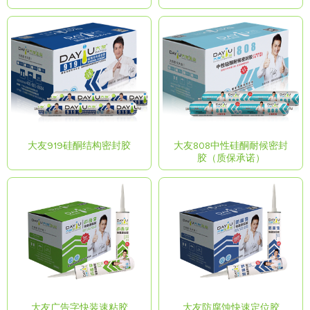
大友919硅酮结构密封胶
大友808中性硅酮耐候密封
胶（质保承诺）
大友广告字快装速粘胶
大友防腐蚀快速定位胶