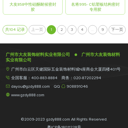
大友858中性硅酮耐候密封
名将995- C铝塑板结构密封
胶
专用胶
共104 记录
上一页
1
2
3
4
...
9
下一页
广州市大友装饰材料实业有限公司 ● 广州市大友装饰材料
实业有限公司

广州市白云区天健国际五金装饰材料城N座商会大厦四楼401号

全国客服：400-883-8884 商务：020-87202294


dayou@gzdy888.com
QQ
908891046

www.gzdy888.com
©2009-2023 gzdy888.com All Rights Reserved.
粤ICP备18011228号